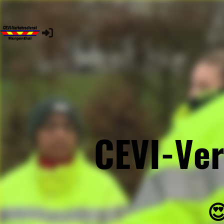
CEVI-Ver
😍