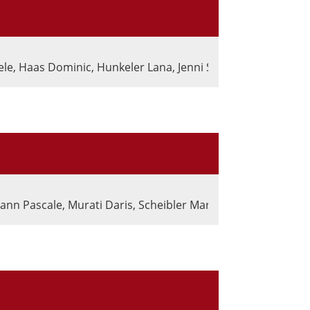
le, Haas Dominic, Hunkeler Lana, Jenni Sandro, Jörg Roger
nn Pascale, Murati Daris, Scheibler Marcel, Schindler Joas