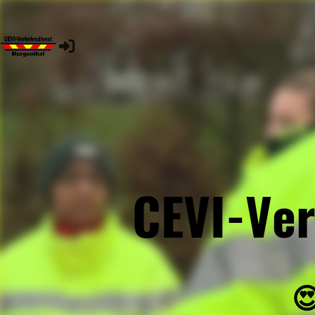
CEVI-Ver
😍