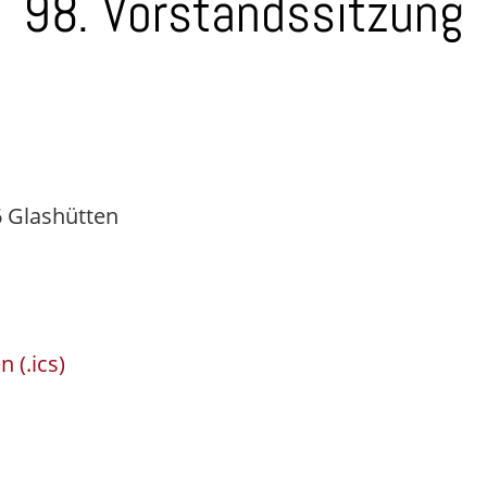
98. Vorstandssitzung
 Glashütten
 (.ics)